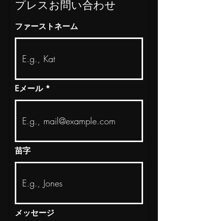
プレスお問い合わせ
ファーストネーム
Eメール
苗字
メッセージ