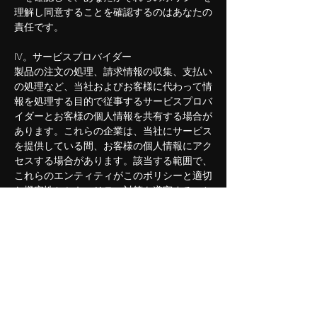
理解し同意することを確認するのはあなたの
責任です。
IV。サービスプロバイダー
製品の注文の処理、請求情報の収集、支払い
の処理など、当社およびお客様に代わって情
報を処理する目的で従事するサービスプロバ
イダーとお客様の個人情報を共有する場合が
あります。これらの企業は、当社にサービス
を提供している間、お客様の個人情報にアク
セスする場合があります。該当する範囲で、
これらのエンティティがこのポリシーと適切
な機密性とセキュリティ対策を遵守すること
を要求します。サイト内の一部のページで
は、マスキングテクニックを使用して、サイ
トのルックアンドフィールを維持しながら、
パートナーからコンテンツを提供していま
す。これらの第三者に個人情報を提供してお
り、第三者のプライバシーポリシーに従って
提供していることに注意してください。